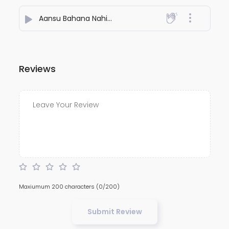
Aansu Bahana Nahi
- REYHAAT01
Reviews
Maxiumum 200 characters
(0/200)
Submit Review